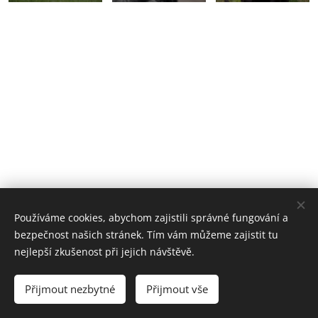
Používáme cookies, abychom zajistili správné fungování a
bezpečnost našich stránek. Tím vám můžeme zajistit tu
nejlepší zkušenost při jejich návštěvě.
Přijmout nezbytné
Přijmout vše
Vytvořeno službou
Webnode
Cookies