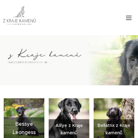
Bessye
Aillye z Kraje
Bellatrix z Kraje
Leongess
kamenů
kamenů