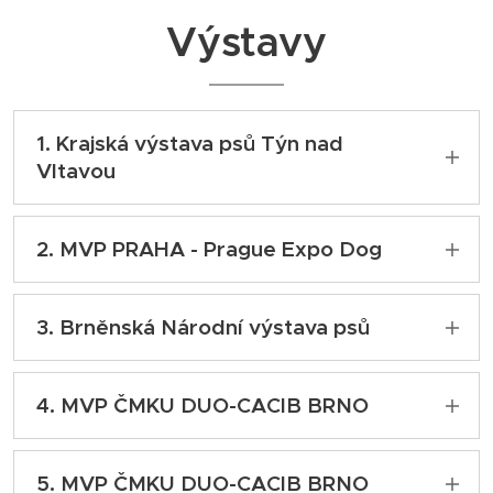
Výstavy
1. Krajská výstava psů Týn nad
Vltavou
04.08. 2019
2. MVP PRAHA - Prague Expo Dog
Třída mladých: VT, 3. místo Nejlepší mladá
fena
30.11.2019, 1.12.2019
3. Brněnská Národní výstava psů
Rozhodčí: MVDr. František Šimek
Třída mladých - 2xV1, 2xCAJC, 2xBOJ
11.01.2020
Rozhodčí: František Pasák, Pavel Šulcek
4. MVP ČMKU DUO-CACIB BRNO
Mezitřída - V3
01.02.2020
Rozhodčí: Jarmila Jindřichovská
5. MVP ČMKU DUO-CACIB BRNO
Mezitřída - V1, CAC-