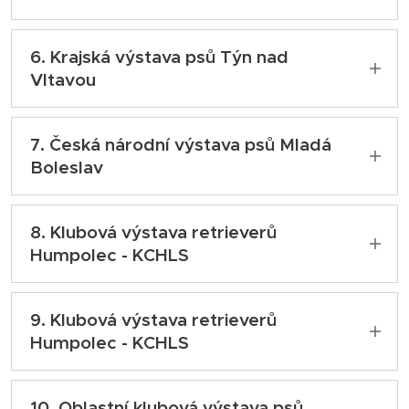
Český junior šampion
02.02.2020
Rozhodčí: Ingrid Grill
6. Krajská výstava psů Týn nad
Mezitřída - V1, CAC, RES.CACIB
Vltavou
Rozhodčí: Hana Ahrens
02.08.2020
7. Česká národní výstava psů Mladá
Třída otevřená - V1, VT, Krajský vítěz
Boleslav
Rozhodčí: MVDr. František Šimek
15.08.2020
8. Klubová výstava retrieverů
Třída otevřená - V2, res. CAC
Humpolec - KCHLS
Rozhodčí: MVDr. Josef Nosek
29.08.2020
9. Klubová výstava retrieverů
Třída otevřená - V
Humpolec - KCHLS
Rozhodčí: Zdenka Jílková
30.08.2020
10. Oblastní klubová výstava psů