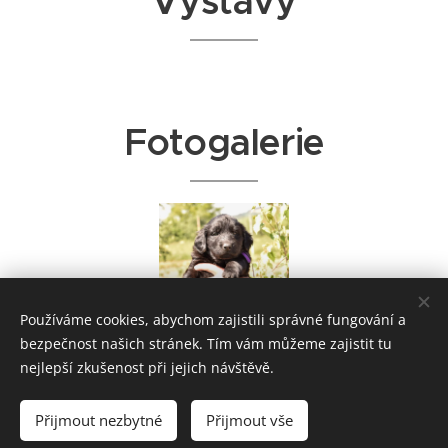
Výstavy
Fotogalerie
Používáme cookies, abychom zajistili správné fungování a
bezpečnost našich stránek. Tím vám můžeme zajistit tu
nejlepší zkušenost při jejich návštěvě.
Přijmout nezbytné
Přijmout vše
Vytvořeno službou
Webnode
Cookies